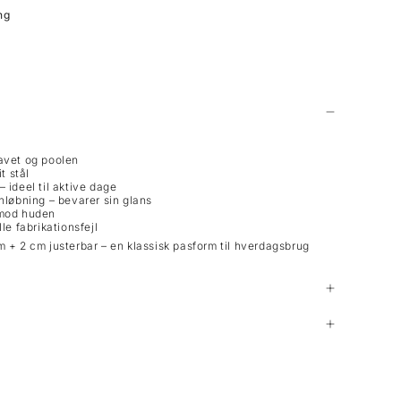
ng
havet og poolen
t stål
 ideel til aktive dage
anløbning – bevarer sin glans
 mod huden
le fabrikationsfejl
 + 2 cm justerbar – en klassisk pasform til hverdagsbrug