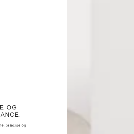
ME OG
ANCE.
ene, præcise og