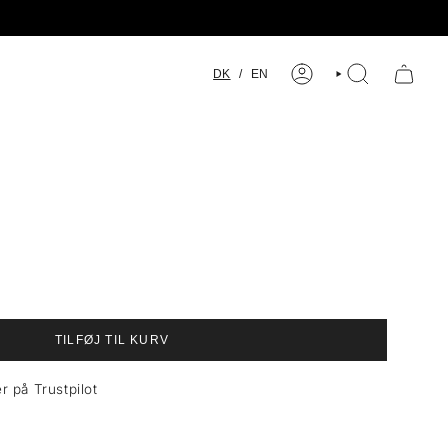
SPROG
DK
/
EN
KONTO
SØGE
TILFØJ TIL KURV
r på Trustpilot