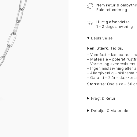
Nem retur & ombytni
Fuld refundering
Hurtig afsendelse
1 - 2 dages levering
Beskrivelse
Ren. Stærk. Tidløs.
– Vandfast – kan bæres i 
– Materiale – poleret rustfri
– Varme- og svedresistent –
– Ingen misfarvning eller 
– Allergivenlig – skånsom
– Garanti – 2 år – dækker al
Størrelse:
One size – 50 cm
Fragt & Retur
Detaljer & Materialer